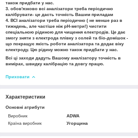
також придбати у нас.
3. обов'язково всі аналізатори треба періодично
калібрувати- це дасть точність Вашим приладам
4. ВСІ аналізатори треба періодично ( не менше раз в
тижндень, але частіше ніж рН-метри!) чистити
спеціальною рідиною для чищення електродів. Це дає
змогу зняти з електрода плівку з солей та біо-домішок -
що покращує якість роботи аналізатора та додає віку
електроду. Цю рідину можно також придбати у нас.
Всі ці заходи дадуть Вашому аналізатору точність в
вимірах, швидку калібрацію та довгу працю.
Приховати
Характеристики
Основні атрибути
Виробник
ADWA
Країна виробник
Угорщина