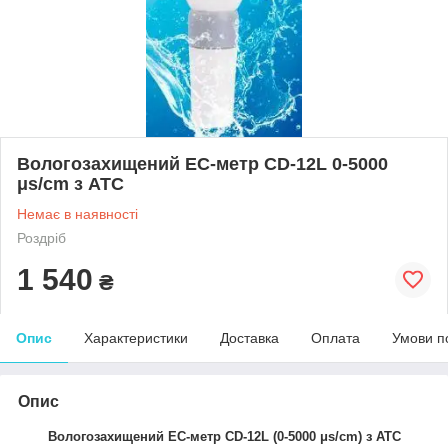
Вологозахищений EC-метр CD-12L 0-5000
μs/cm з АТС
Немає в наявності
Роздріб
1 540
₴
Опис
Характеристики
Доставка
Оплата
Умови п
Опис
Вологозахищений EC-метр CD-12L (0-5000 μs/cm) з АТС