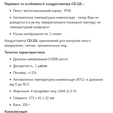
Переваги та особливості кондуктометра CD-12L :
Пило-і вологозахищений корпус: IP55
Автоматична температурна компенсація - тепер Вам не
доведеться в ручну перераховувати показання приладу на
температурний коефіцієнт
Ручна калібрування по 1 точкет
Кондуктометр
CD-12L
призначений для контролю якості
акваріумних, питних, орошительных вод.
Технічні характеристики:
Діапазон вимірювання:0-5000 μs/cm
Дискретність: 1 μ
s/cm
Похибка: +/-2%
Автоматична температурна компенсація (АТС): в діапазоні
від 0 до 50 С
Живлення: 4 батарейки типу LR44 (1,5 V)
Габарити: 173 х 41 х 22 мм
Вага: 150 г
Комплектація: