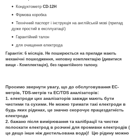
Кондуктометр
CD-12H
Фірмова коробка
Технічний паспорт і інструкція на англійській мові (прилад
дуже простий в експлуатації)
Гарантійний талон
для очищення електрода
Гарантія: 6 місяців. Не поширюється на прилади мають
механічні пошкодження, неповну комплектацію (дивитися
вище - Комплектація), без гарантійного талону.
Просимо звернути увагу, що до обслуговування EC-
метрів, TDS-метрів та EC/TDS аналізаторів:
1. електроди цих аналізаторів завжди мають бути
чистими та сухими. Не можно тримати такі електроди в
будь яких рідинах, це значно скорочує працездатність
електрода
2. бажано після вимірювання та калібрації та чистки
полоскати електрод в розчині для промивки електродів (
це дещо інше ніж дистильована вода)! Цю рідину можно