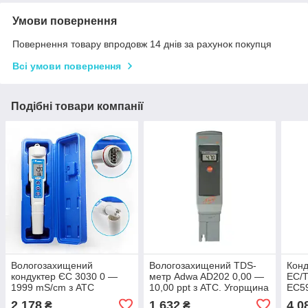
Умови повернення
Повернення товару впродовж 14 днів за рахунок покупця
Всі умови повернення
Подібні товари компанії
Вологозахищений
Вологозахищений TDS-
Конд
кондуктер ЄС 3030 0 —
метр Adwa AD202 0,00 —
EC/T
1999 mS/cm з АТС
10,00 ppt з АТС. Угорщина
EC59
μs/c
2 178
1 632
4 0
₴
₴