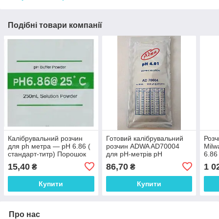
Подібні товари компанії
Калібрувальний розчин
Готовий калібрувальний
Розч
для ph метра — pH 6.86 (
розчин ADWA AD70004
Milw
стандарт-титр) Порошок
для pН-метрів pН
6.86
на 250 мл.
4,01±0,01 Угорщина. 20 ml
15,40
86,70
1 0
₴
₴
Купити
Купити
Про нас