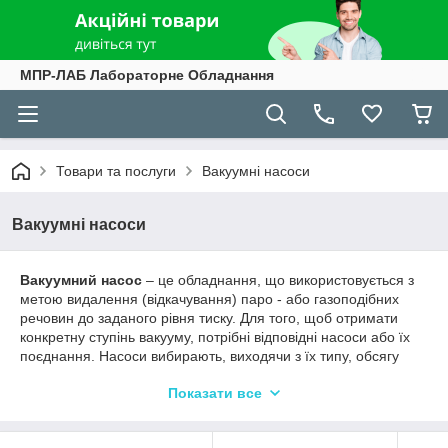
МПР-ЛАБ Лабораторне Обладнання
Товари та послуги
Вакуумні насоси
Вакуумні насоси
Вакуумний насос
– це обладнання, що використовується з
метою видалення (відкачування) паро - або газоподібних
речовин до заданого рівня тиску. Для того, щоб отримати
конкретну ступінь вакууму, потрібні відповідні насоси або їх
поєднання. Насоси вибирають, виходячи з їх типу, обсягу
пропускаються пристроєм газів, а також широти робочих
Показати все
тисків і їх характеристик. Немає такого насосного механізму,
за допомогою якого можна було б отримати вакуум з будь-
яким тиском з високою ефективністю.