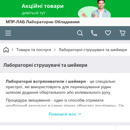
МПР-ЛАБ Лабораторне Обладнання
Товари та послуги
Лабораторні струшувачі та шейкери
Лабораторні струшувачі та шейкери
Лабораторні встряхиватели і шейкери
- це спеціальні
пристрої, які використовують для перемішування рідин
шляхом додання обертального або коливального руху.
Процедура змішування - один із способів отримати
необхідний результат в самих різних областях досліджень. Це
базова процедура, що лежить в основі величезної кількості
Показати все
реакцій і процесів. Швидке отримання однорідної суміші
нерідко є критично важливою умовою при одержанні
потрібного результату, адже вихідні речовини можуть швидко